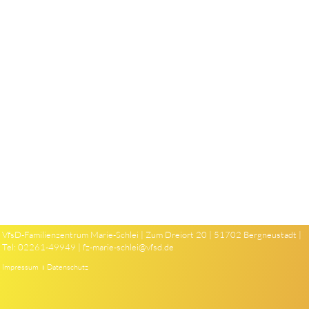
VfsD-Familienzentrum Marie-Schlei | Zum Dreiort 20 | 51702 Bergneustadt |
Tel: 02261-49949 |
fz-marie-schlei@vfsd.de
Impressum
Datenschutz