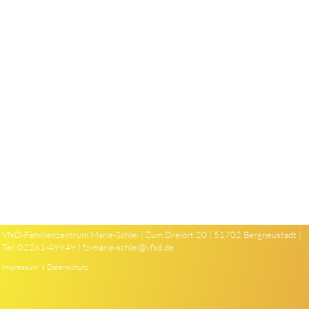
VfsD-Familienzentrum Marie-Schlei | Zum Dreiort 20 | 51702 Bergneustadt |
Tel: 02261-49949 |
fz-marie-schlei@vfsd.de
Impressum
Datenschutz